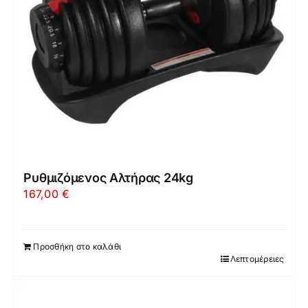
μπορούν
να
επιλεγούν
στη
σελίδα
του
προϊόντος
Ρυθμιζόμενος Αλτήρας 24kg
167,00
€
Προσθήκη στο καλάθι
Λεπτομέρειες