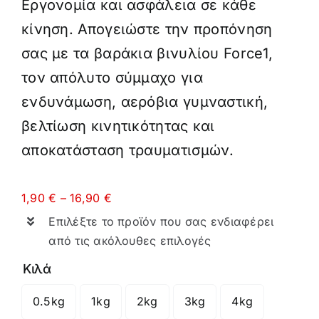
Εργονομία και ασφάλεια σε κάθε
κίνηση. Απογειώστε την προπόνηση
σας με τα βαράκια βινυλίου Force1,
τον απόλυτο σύμμαχο για
ενδυνάμωση, αερόβια γυμναστική,
βελτίωση κινητικότητας και
αποκατάσταση τραυματισμών.
Price
1,90
€
–
16,90
€
range:
Επιλέξτε το προϊόν που σας ενδιαφέρει
1,90 €
through
από τις ακόλουθες επιλογές
16,90 €
Κιλά
0.5kg
1kg
2kg
3kg
4kg
