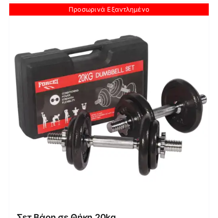
Προσωρινά Εξαντλημένο
Σετ Βάρη σε Θήκη 20kg