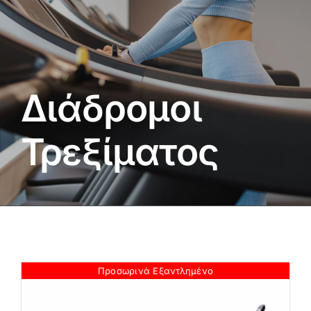
Πολεμικές Τέχνες
Yoga – Pilates – Massage
Δάπεδα Γυμναστηρίου
Διάδρομοι
Προσφορές
Τρεξίματος
Προσωρινά Εξαντλημένο