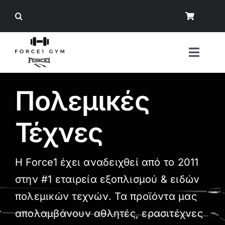
Μετάβαση
στο
περιεχόμενο
Toggl
Naviga
Πολεμικές
Αναζήτηση
για:
Τέχνες
Όργανα Γυμναστικής
Εξοπλισμός Δύναμης
Η Force1 έχει αναδειχθεί από το 2011
Άρση Βαρών
στην #1 εταιρεία εξοπλισμού & ειδών
πολεμικών τεχνών. Τα προϊόντα μας
Εξοπλισμός Crossfit/ Ενδυνάμωση
απολαμβάνουν αθλητές, ερασιτέχνες
Φυσική Κατάσταση