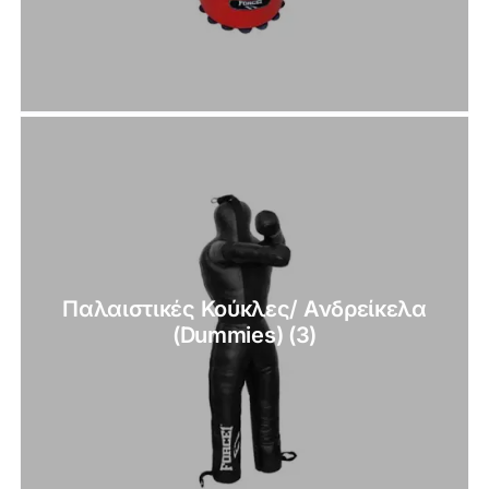
Παλαιστικές Κούκλες/ Ανδρείκελα
(Dummies)
(3)