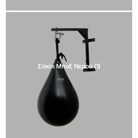
Σάκοι Μποξ Νερού
(1)