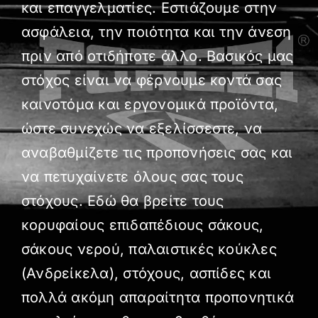
και επαγγελματίες. Εστιάζουμε στην
Πολεμικές Τέχνες
ασφάλεια, την ποιότητα και την άνεση
πριν από οτιδήποτε άλλο. Βασικός μας
Yoga – Pilates – Massage
στόχος είναι να φέρνουμε κοντά σας
Δάπεδα Γυμναστηρίου
καινοτόμα και εργονομικά προϊόντα,
Προσφορές
ώστε συνεχώς να εξελίσσεστε, να
αναβαθμίζετε τις προπονήσεις σας και
να πετυχαίνετε όλους σας τους
στόχους. Εδώ θα βρείτε τους
κορυφαίους επιδαπέδιους σάκους,
σάκους νερού, παλαιστικές κούκλες
(Ανδρείκελα), στόχους, ασπίδες και
πολλά ακόμη απαραίτητα προπονητικά