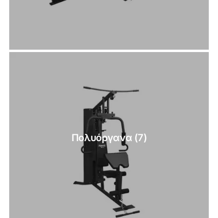
Πολυόργανα
(7)