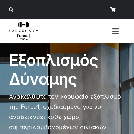
Μετάβαση
στο
περιεχόμενο
Toggl
Naviga
Εξοπλισμός
Αναζήτηση
για:
Δύναμης
Όργανα Γυμναστικής
Εξοπλισμός Δύναμης
Ανακαλύψτε τον κορυφαίο εξοπλισμό
Άρση Βαρών
της Force1, σχεδιασμένο για να
αναδεικνύει κάθε χώρο,
Εξοπλισμός Crossfit/ Ενδυνάμωση
συμπεριλαμβανομένων οικιακών
Φυσική Κατάσταση