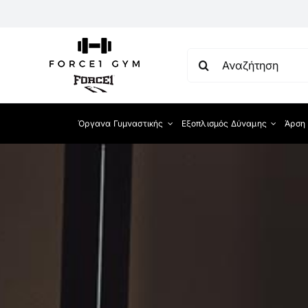
Μετάβαση
στο
περιεχόμενο
Αναζήτηση
για:
Όργανα Γυμναστικής
Εξοπλισμός Δύναμης
Άρση
Διάδρομοι Τρεξί
Ποδήλατα
Ελλειπτικά
Κωπηλατικές
Ski Trainer
Σκαλιέρες