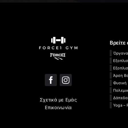
Βρείτε
Όργανα
Εξοπλι
Εξοπλισ
Άρση Β
Φυσική
Πολεμικ
Δάπεδα
Σχετικά με Εμάς
Yoga – 
Επικοινωνία