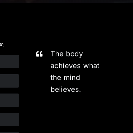
ας
The body
achieves what
the mind
believes.