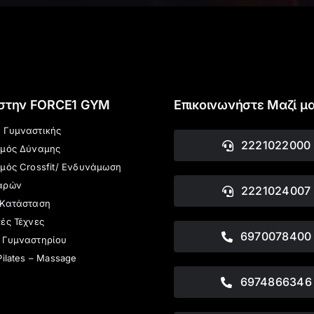
 στην FORCE1 GYM
Επικοινωνήστε Μαζί μ
 Γυμναστικής
2221022000
σμός Δύναμης
μός Crossfit/ Ενδυνάμωση
αρών
2221024007
 Κατάσταση
ές Τέχνες
6970078400
 Γυμναστηρίου
Pilates – Massage
6974866346