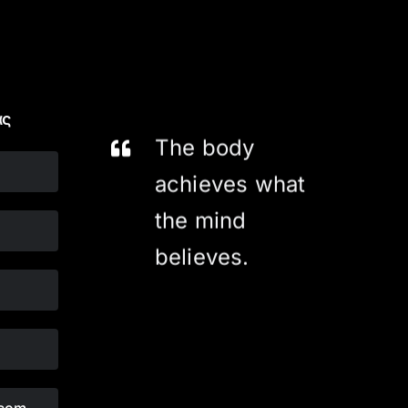
ας
The body
achieves what
the mind
believes.