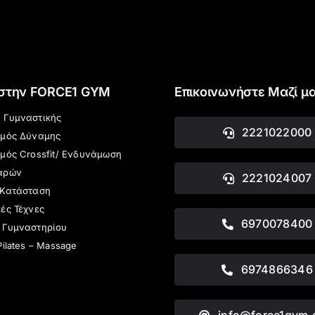
 στην FORCE1 GYM
Επικοινωνήστε Μαζί μ
 Γυμναστικής
2221022000
σμός Δύναμης
μός Crossfit/ Ενδυνάμωση
αρών
2221024007
 Κατάσταση
ές Τέχνες
6970078400
 Γυμναστηρίου
Pilates – Massage
6974866346