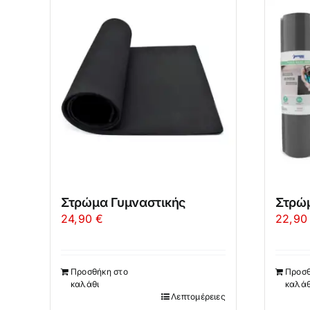
Στρώμα Γυμναστικής
Στρώ
24,90
€
22,9
Προσθήκη στο
Προσθ
καλάθι
καλάθ
Λεπτομέρειες