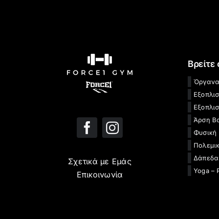
Βρείτε
Όργανα
Εξοπλι
Εξοπλισ
Άρση Β
Φυσική
Πολεμικ
Δάπεδα
Σχετικά με Εμάς
Yoga – 
Επικοινωνία