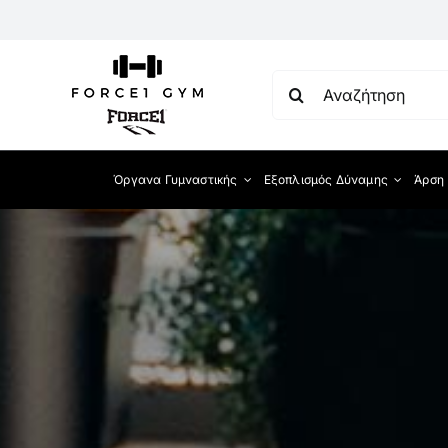
Μετάβαση
στο
περιεχόμενο
Αναζήτηση
για:
Όργανα Γυμναστικής
Εξοπλισμός Δύναμης
Άρση
Διάδρομοι Τρεξί
Ποδήλατα
Ελλειπτικά
Κωπηλατικές
Ski Trainer
Σκαλιέρες