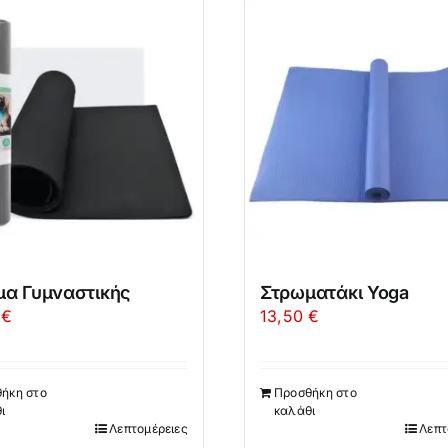
μα Γυμναστικής
Στρωματάκι Yoga
0
€
13,50
€
ήκη στο
Προσθήκη στο
ι
καλάθι
Λεπτομέρειες
Λεπτ