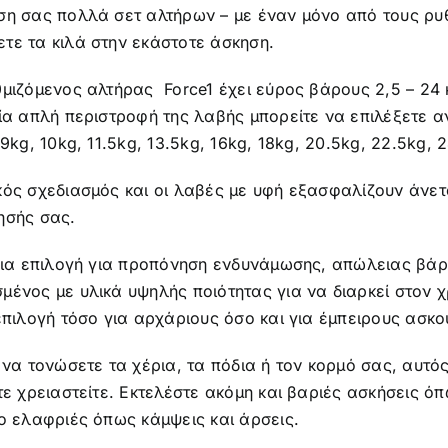
ση σας πολλά σετ αλτήρων – με έναν μόνο από τους ρυθ
τε τα κιλά στην εκάστοτε άσκηση.
μιζόμενος αλτήρας Force1 έχει εύρος βάρους 2,5 – 24 κ
ία απλή περιστροφή της λαβής μπορείτε να επιλέξετε αν
 9kg, 10kg, 11.5kg, 13.5kg, 16kg, 18kg, 20.5kg, 22.5kg, 
κός σχεδιασμός και οι λαβές με υφή εξασφαλίζουν άνετ
ησής σας.
λεια επιλογή για προπόνηση ενδυνάμωσης, απώλειας βάρ
ένος με υλικά υψηλής ποιότητας για να διαρκεί στον χ
επιλογή τόσο για αρχάριους όσο και για έμπειρους ασκ
 να τονώσετε τα χέρια, τα πόδια ή τον κορμό σας, αυτ
οτε χρειαστείτε. Εκτελέστε ακόμη και βαριές ασκήσεις
ο ελαφριές όπως κάμψεις και άρσεις.