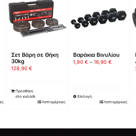
Σετ Βάρη σε Θήκη
Βαράκια Βινυλίου
30kg
Price
1,90
€
–
16,90
€
128,90
€
:
range:
€
1,90 €
ugh
through
Προσθήκη
0 €
16,90 €
στο καλάθι
Επιλογή
ες
Λεπτομέρειες
Λεπτομέρειες
Αυτό
το
προϊόν
έχει
πολλαπλές