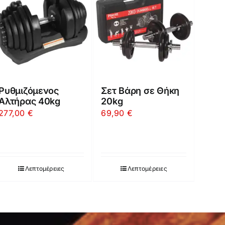
Ρυθμιζόμενος
Σετ Βάρη σε Θήκη
Αλτήρας 40kg
20kg
277,00
€
69,90
€
Λεπτομέρειες
Λεπτομέρειες