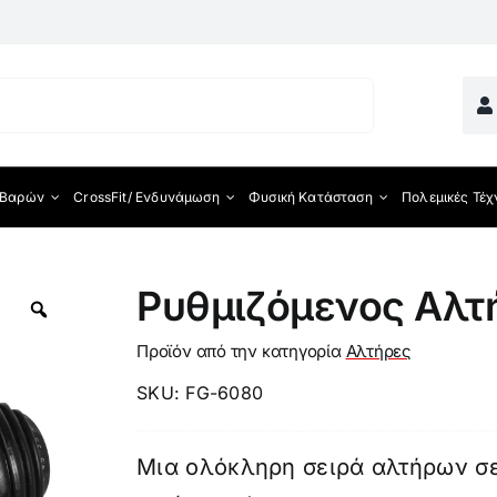
 Βαρών
CrossFit/ Ενδυνάμωση
Φυσική Κατάσταση
Πολεμικές Τέχ
ματος
Ρυθμιζόμενος Αλτ
Προϊόν από την κατηγορία
Αλτήρες
SKU:
FG-6080
Μια ολόκληρη σειρά αλτήρων σε