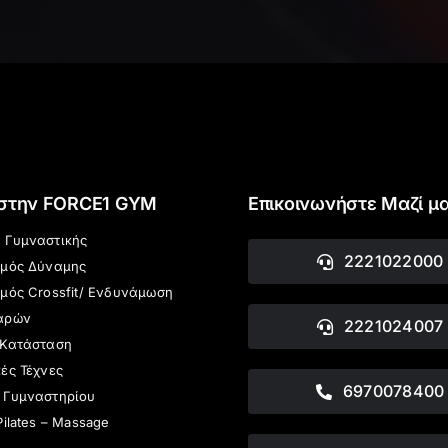
 στην FORCE1 GYM
Επικοινωνήστε Μαζί μ
 Γυμναστικής
2221022000
σμός Δύναμης
μός Crossfit/ Ενδυνάμωση
αρών
2221024007
 Κατάσταση
ές Τέχνες
6970078400
 Γυμναστηρίου
Pilates – Massage