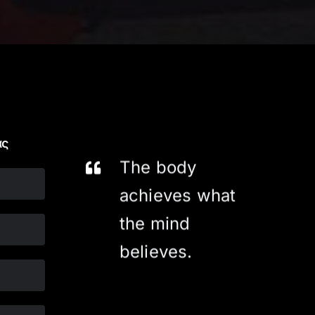
ας
The body
achieves what
the mind
believes.