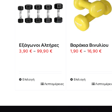
Εξάγωνοι Αλτήρες
Βαράκια Βινυλίου
Price
Price
3,90
€
–
99,90
€
1,90
€
–
16,90
€
range:
range
3,90 €
1,90 
through
thro
99,90 €
16,9
Επιλογή
Επιλογή
Λεπτομέρειες
Λεπτομέρει
Αυτό
Αυτό
το
το
προϊόν
προϊόν
έχει
έχει
πολλαπλές
πολλαπλές