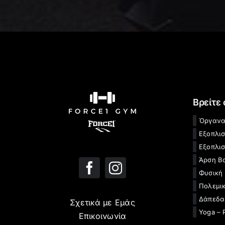
Βρείτε
Όργανα
Εξοπλι
Εξοπλισ
Άρση Β
Φυσική
Πολεμικ
Δάπεδα
Σχετικά με Εμάς
Yoga – 
Επικοινωνία