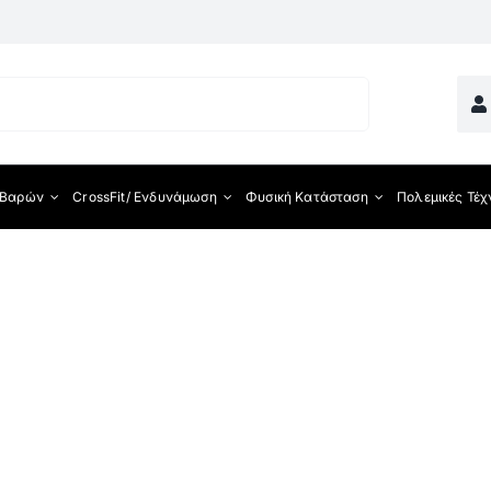
 Βαρών
CrossFit/ Ενδυνάμωση
Φυσική Κατάσταση
Πολεμικές Τέχ
ματος