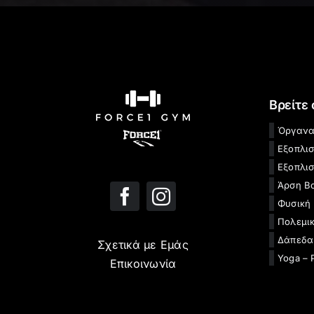
Βρείτε
Όργανα
Εξοπλι
Εξοπλισ
Άρση Β
Φυσική
Πολεμικ
Δάπεδα
Σχετικά με Εμάς
Yoga – 
Επικοινωνία