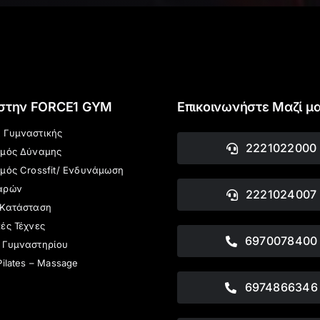
 στην FORCE1 GYM
Επικοινωνήστε Μαζί μ
 Γυμναστικής
2221022000
σμός Δύναμης
μός Crossfit/ Ενδυνάμωση
αρών
2221024007
 Κατάσταση
ές Τέχνες
6970078400
 Γυμναστηρίου
Pilates – Massage
6974866346