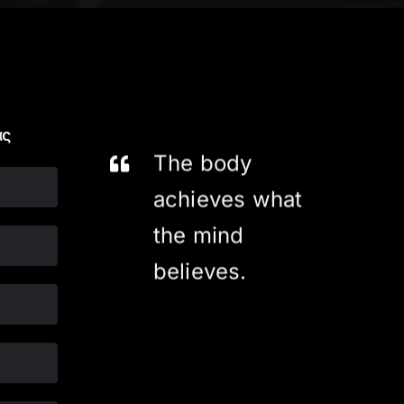
ας
The body
achieves what
the mind
believes.