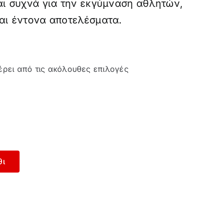
αι συχνά για την εκγύμναση αθλητών,
αι έντονα αποτελέσματα.
έρει από τις ακόλουθες επιλογές
θι