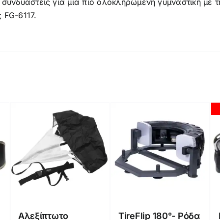
συνδυαστείς για μια πιο ολοκληρωμένη γυμναστική με τ
 FG-6117.
Αλεξίπτωτο
TireFlip 180°- Ρόδα