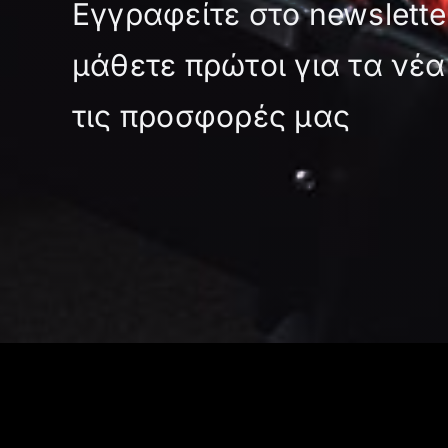
Εγγραφείτε στο newslette
στη
σελίδα
μάθετε πρώτοι για τα νέα
του
προϊόντος
τις προσφορές μας