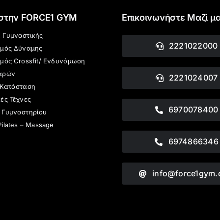
 στην FORCE1 GYM
Επικοινωνήστε Μαζί μ
 Γυμναστικής
2221022000
σμός Δύναμης
μός Crossfit/ Ενδυνάμωση
αρών
2221024007
 Κατάσταση
ές Τέχνες
6970078400
 Γυμναστηρίου
Pilates – Massage
6974866346
info@force1gym