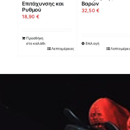
Επιτάχυνσης και
Βαρών
Ρυθμού
32,50
€
18,90
€
Προσθήκη
στο καλάθι
Επιλογή
Λεπτομέρειες
Λεπτομέρει
Αυτό
το
προϊόν
έχει
πολλαπλές
παραλλαγές.
Οι
επιλογές
μπορούν
να
επιλεγούν