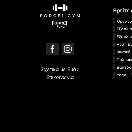
Βρείτε
Όργανα
Εξοπλι
Εξοπλισ
Άρση Β
Φυσική
Πολεμικ
Δάπεδα
Σχετικά με Εμάς
Yoga – 
Επικοινωνία