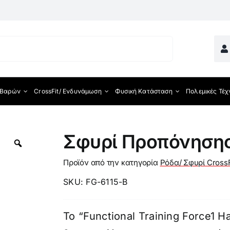
 Βαρών
CrossFit/ Ενδυνάμωση
Φυσική Κατάσταση
Πολεμικές Τέχ
ματος
Σφυρί Προπόνηση
Προϊόν από την κατηγορία
Ρόδα/ Σφυρί CrossF
SKU:
FG-6115-B
Το “Functional Training Force1 