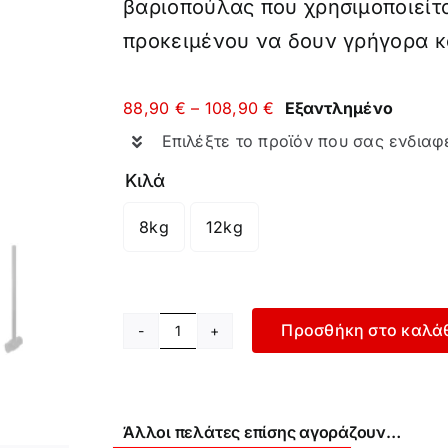
βαριοπούλας που χρησιμοποιείτ
προκειμένου να δουν γρήγορα κ
Price
88,90
€
–
108,90
€
Εξαντλημένο
range:
Επιλέξτε το προϊόν που σας ενδιαφ
88,90 €
through
Κιλά
108,90 €
8kg
12kg

Προσθήκη στο καλά
Σφυρί
Προπόνησης
ποσότητα
Άλλοι πελάτες επίσης αγοράζουν…