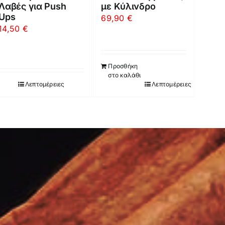
Λαβές για Push
με Κύλινδρο
Ups
69,90
€
14,50
€
Προσθήκη
στο καλάθι
Λεπτομέρειες
Λεπτομέρειες