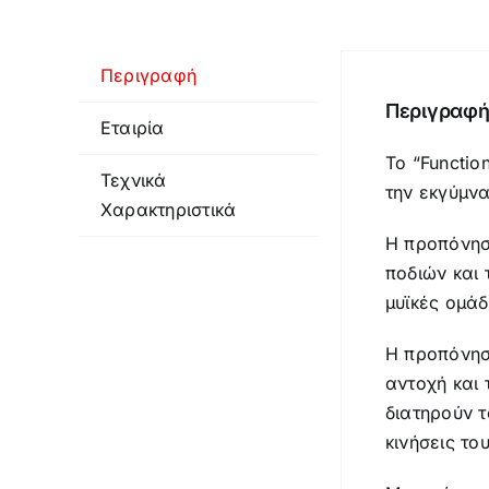
Περιγραφή
Περιγραφ
Εταιρία
Το “Functio
Τεχνικά
την εκγύμν
Χαρακτηριστικά
Η προπόνηση
ποδιών και
μυϊκές ομάδ
Η προπόνηση
αντοχή και 
διατηρούν τ
κινήσεις του