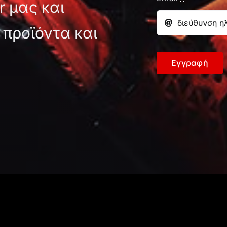
r μας και
 προϊόντα και
Εγγραφή