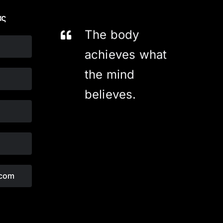
ας
The body
achieves what
the mind
believes.
.com