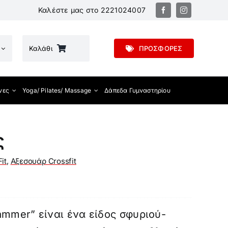
Καλέστε μας στο
2221024007
Καλάθι
ΠΡΟΣΦΟΡΕΣ
νες
Yoga/ Pilates/ Massage
Δάπεδα Γυμναστηρίου
ς
it
,
Αξεσουάρ Crossfit
Hammer” είναι ένα είδος σφυριού-