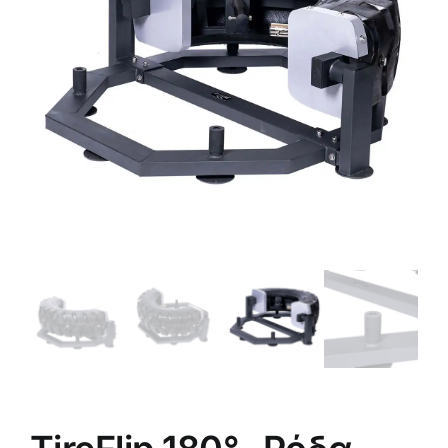
Πολεμικές Τέχνες
Yoga – Pilates – Massage
Δάπεδα Γυμναστηρίου
Προσφορές