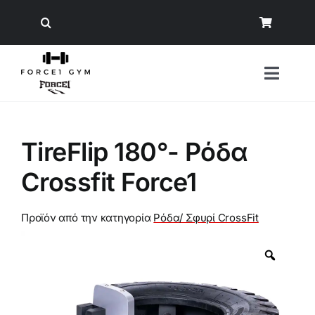
Μετάβαση
στο
περιεχόμενο
Toggl
Naviga
Αναζήτηση
TireFlip 180°- Ρόδα
για:
Crossfit Force1
Όργανα Γυμναστικής
Εξοπλισμός Δύναμης
Προϊόν από την κατηγορία
Ρόδα/ Σφυρί CrossFit
Άρση Βαρών
Εξοπλισμός Crossfit/ Ενδυνάμωση
Φυσική Κατάσταση