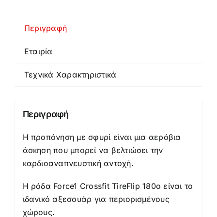
Crossfit
Force1
Περιγραφή
ποσότητα
Εταιρία
Τεχνικά Χαρακτηριστικά
Περιγραφή
Η προπόνηση με σφυρί είναι μια αερόβια
άσκηση που μπορεί να βελτιώσει την
καρδιοαναπνευστική αντοχή.
Η ρόδα Force1 Crossfit TireFlip 180ο είναι το
ιδανικό αξεσουάρ για περιορισμένους
χώρους.