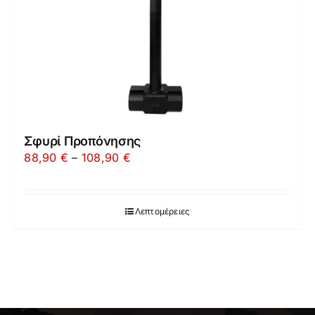
Σφυρί Προπόνησης
Price
88,90
€
–
108,90
€
range:
88,90 €
Λεπτομέρειες
through
108,90 €