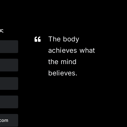
ας
The body
achieves what
the mind
believes.
.com