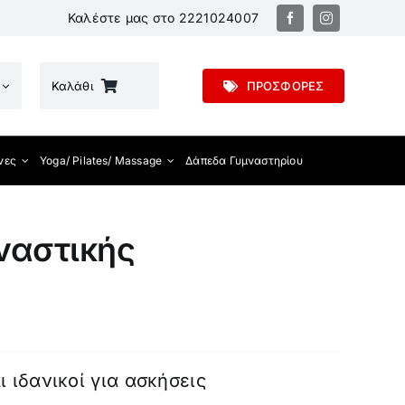
Καλέστε μας στο
2221024007
Καλάθι
ΠΡΟΣΦΟΡΕΣ
νες
Yoga/ Pilates/ Massage
Δάπεδα Γυμναστηρίου
μναστικής
αι ιδανικοί για ασκήσεις