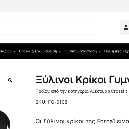
 Βαρών
CrossFit/ Ενδυνάμωση
Φυσική Κατάσταση
Πολεμικές Τέχ
ματος
Ξύλινοι Κρίκοι Γυ
Προϊόν από την κατηγορία
Αξεσουάρ Crossfit
SKU:
FG-6108
Οι ξύλινοι κρίκοι της Force1 είν