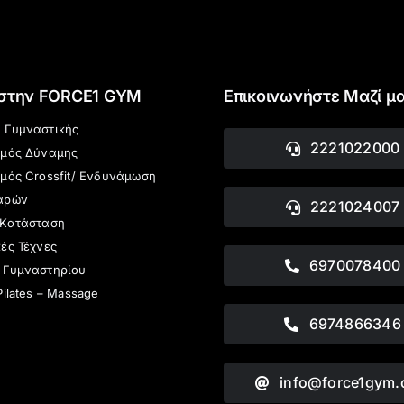
 στην FORCE1 GYM
Επικοινωνήστε Μαζί μ
 Γυμναστικής
2221022000
σμός Δύναμης
μός Crossfit/ Ενδυνάμωση
αρών
2221024007
 Κατάσταση
ές Τέχνες
6970078400
 Γυμναστηρίου
Pilates – Massage
6974866346
info@force1gym