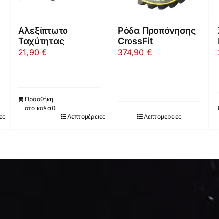
–
Αλεξίπτωτο
Ρόδα Προπόνησης
Ταχύτητας
CrossFit
21,90
€
374,90
€
Προσθήκη
στο καλάθι
ες
Λεπτομέρειες
Λεπτομέρειες