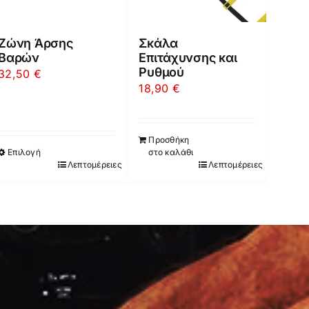
Ζώνη Άρσης
Σκάλα
Βαρών
Επιτάχυνσης και
Ρυθμού
32,50
€
18,90
€
Προσθήκη
Επιλογή
στο καλάθι
Λεπτομέρειες
Λεπτομέρειες
Αυτό
το
προϊόν
έχει
πολλαπλές
παραλλαγές.
Οι
επιλογές