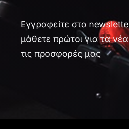
μπορούν
να
επιλεγούν
Εγγραφείτε στο newslette
στη
σελίδα
μάθετε πρώτοι για τα νέα
του
προϊόντος
τις προσφορές μας