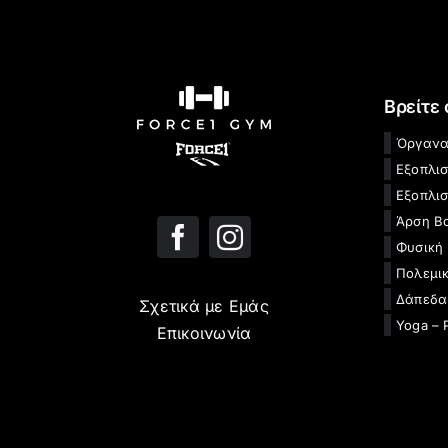
Βρείτε
Όργανα
Εξοπλι
Εξοπλισ
Άρση Β
Φυσική
Πολεμικ
Δάπεδα
Σχετικά με Εμάς
Yoga – 
Επικοινωνία