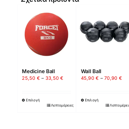
Medicine Ball
Wall Ball
Price
Pri
25,50
€
–
33,50
€
45,90
€
–
70,90
€
range:
ran
25,50 €
45
Επιλογή
Επιλογή
through
th
Λεπτομέρειες
Λεπτομέρει
Αυτό
Αυτό
33,50 €
70
το
το
προϊόν
προϊόν