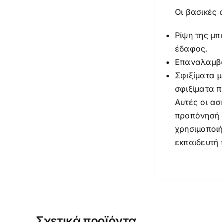
Οι βασικές 
Ρίψη της μπ
έδαφος.
Επαναλαμβα
Σφιξίματα μ
σφιξίματα 
Αυτές οι ασ
προπόνησή σ
χρησιμοποιή
εκπαιδευτή 
Σχετικά προϊόντα