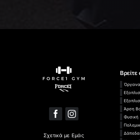
Βρείτε
Όργανα
Εξοπλι
Εξοπλισ
Άρση Β
Φυσική
Πολεμικ
Δάπεδα
Σχετικά με Εμάς