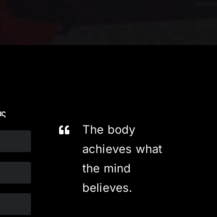
ας
The body
achieves what
the mind
believes.