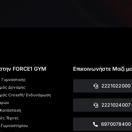
 στην FORCE1 GYM
Επικοινωνήστε Μαζί μ
 Γυμναστικής
2221022000
σμός Δύναμης
μός Crossfit/ Ενδυνάμωση
αρών
2221024007
 Κατάσταση
ές Τέχνες
6970078400
 Γυμναστηρίου