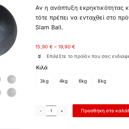
Αν η ανάπτυξη εκρηκτικότητας κ
τότε πρέπει να ενταχθεί στο π
Slam Ball.
Price
15,90
€
–
19,90
€
range:
Επιλέξτε το προϊόν που σας ενδιαφ
15,90 €
through
Κιλά
19,90 €
3kg
4kg
6kg
8kg

Προσθήκη στο καλά
Slam
Ball