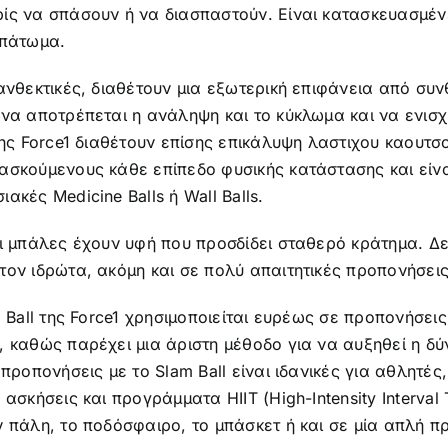
ίς να σπάσουν ή να διασπαστούν. Είναι κατασκευασμέν
 πάτωμα.
ανθεκτικές, διαθέτουν μια εξωτερική επιφάνεια από συνθ
να αποτρέπεται η ανάληψη και το κύκλωμα και να ενισχύ
της Force1 διαθέτουν επίσης επικάλυψη λαστιχου καουτ
ασκούμενους κάθε επίπεδο φυσικής κατάστασης και είνα
ακές Medicine Balls ή Wall Balls.
ι μπάλες έχουν υφή που προσδίδει σταθερό κράτημα. Δε
ον ιδρώτα, ακόμη και σε πολύ απαιτητικές προπονήσεις
m Ball της Force1 χρησιμοποιείται ευρέως σε προπονήσει
 καθώς παρέχει μια άριστη μέθοδο για να αυξηθεί η δύ
 προπονήσεις με το Slam Ball είναι ιδανικές για αθλητέ
 ασκήσεις και προγράμματα HIIT (High-Intensity Interval T
 πάλη, το ποδόσφαιρο, το μπάσκετ ή και σε μία απλή π