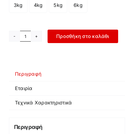
3kg
4kg
5kg
6kg

Προσθήκη στο καλάθι
Medicine
Ball
ποσότητα
Περιγραφή
Εταιρία
Τεχνικά Χαρακτηριστικά
Περιγραφή