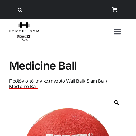
Μετάβαση
στο
περιεχόμενο
Toggl
Naviga
Αναζήτηση
Medicine Ball
για:
Όργανα Γυμναστικής
Προϊόν από την κατηγορία
Wall Ball/ Slam Ball/
Medicine Ball
Εξοπλισμός Δύναμης
Άρση Βαρών
Εξοπλισμός Crossfit/ Ενδυνάμωση
Φυσική Κατάσταση