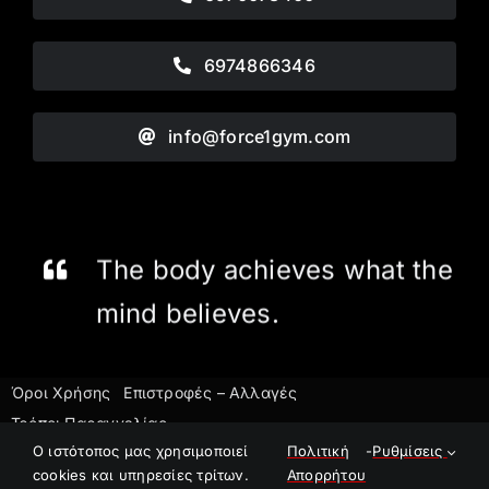
6974866346
info@force1gym.com
The body achieves what the
mind believes.
Όροι Χρήσης
Επιστροφές – Αλλαγές
Τρόποι Παραγγελίας
©2023 Force1 Gym
O ιστότοπος μας χρησιμοποιεί
Πολιτική
-
Ρυθμίσεις
cookies και υπηρεσίες τρίτων.
Απορρήτου
E-Shop powered by
Pontemedia