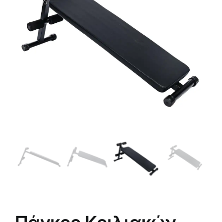
Πολεμικές Τέχνες
Yoga – Pilates – Massage
Δάπεδα Γυμναστηρίου
Προσφορές