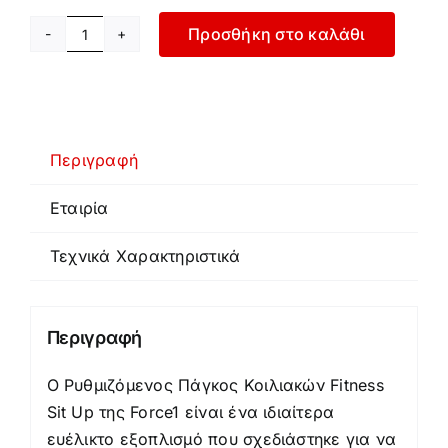
Προσθήκη στο καλάθι
Πάγκος
Κοιλιακών
-
Fitness
Sit
Περιγραφή
Up
Εταιρία
ποσότητα
Τεχνικά Χαρακτηριστικά
Περιγραφή
Ο Ρυθμιζόμενος Πάγκος Κοιλιακών Fitness
Sit Up της Force1 είναι ένα ιδιαίτερα
ευέλικτο εξοπλισμό που σχεδιάστηκε για να