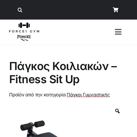
Μετάβαση
στο
περιεχόμενο
Toggl
Naviga
Αναζήτηση
Πάγκος Κοιλιακών –
για:
Fitness Sit Up
Όργανα Γυμναστικής
Εξοπλισμός Δύναμης
Προϊόν από την κατηγορία
Πάγκοι Γυμναστικής
Άρση Βαρών
Εξοπλισμός Crossfit/ Ενδυνάμωση
Φυσική Κατάσταση