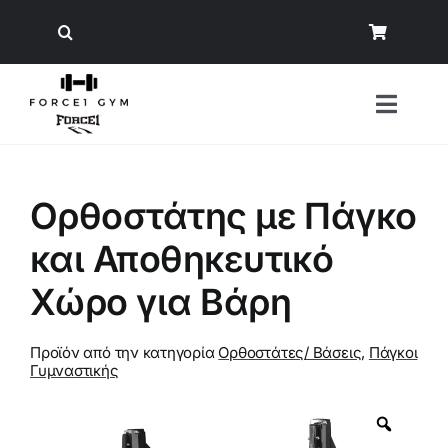
Μετάβαση
στο
περιεχόμενο
Toggl
Naviga
Αναζήτηση
Ορθοστάτης με Πάγκο
για:
και Αποθηκευτικό
Όργανα Γυμναστικής
Χώρο για Βάρη
Εξοπλισμός Δύναμης
Άρση Βαρών
Προϊόν από την κατηγορία
Ορθοστάτες/ Βάσεις
,
Πάγκοι
Γυμναστικής
Εξοπλισμός Crossfit/ Ενδυνάμωση
Π
ρ
ο
Φυσική Κατάσταση
σ