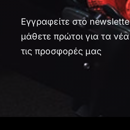
να
επιλεγούν
Εγγραφείτε στο newslette
στη
σελίδα
μάθετε πρώτοι για τα νέα
του
προϊόντος
τις προσφορές μας