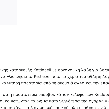
ή
κής κατασκευής Κettlebell με εργονομική λαβή για βελτ
 να γλιστρήσει το Κettlebell από τα χέρια του αθλητή λ
α καλύτερη προστασία από τη σκουριά αλλά και την επα
 αυτή προστατεύει υπερβολικά τον κέλυφο των Κettlebe
και καθιστώντας τα ως τα καταλληλότερα της αγοράς γι
 τους κάνει το διαχωρισμό τους εύκολη υπόθεση, ενώ π