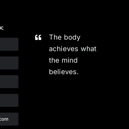
ας
The body
achieves what
the mind
believes.
.com