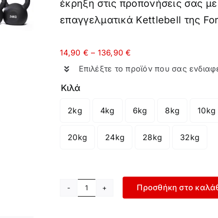
έκρηξη στις προπονήσεις σας με
επαγγελματικά Κettlebell της For
Price
14,90
€
–
136,90
€
range:
Επιλέξτε το προϊόν που σας ενδιαφ
14,90 €
through
Κιλά
136,90 €
2kg
4kg
6kg
8kg
10kg

20kg
24kg
28kg
32kg
Προσθήκη στο καλά
Kettlebell
ποσότητα