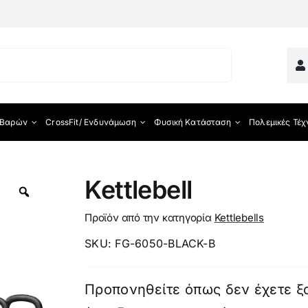
 Βαρών
CrossFit/ Ενδυνάμωση
Φυσική Κατάσταση
Πολεμικές Τέχ
ματος
Kettlebell
Προϊόν από την κατηγορία
Kettlebells
SKU:
FG-6050-BLACK-B
Προπονηθείτε όπως δεν έχετε ξ