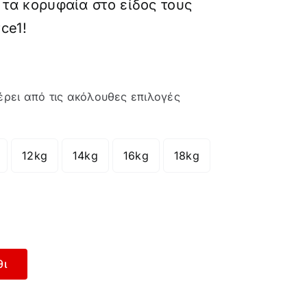
 τα κορυφαία στο είδος τους
ce1!
έρει από τις ακόλουθες επιλογές
12kg
14kg
16kg
18kg
θι