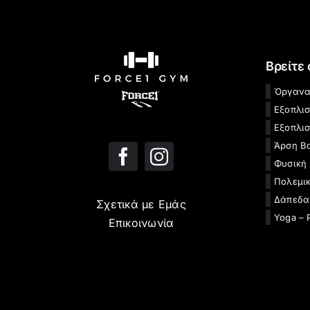
Βρείτε
Όργανα
Εξοπλι
Εξοπλισ
Άρση Β
Φυσική
Πολεμικ
Δάπεδα
Σχετικά με Εμάς
Yoga – 
Επικοινωνία