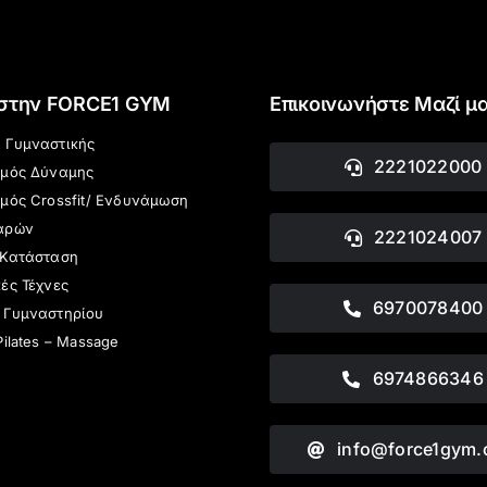
 στην FORCE1 GYM
Επικοινωνήστε Μαζί μ
 Γυμναστικής
2221022000
σμός Δύναμης
μός Crossfit/ Ενδυνάμωση
αρών
2221024007
 Κατάσταση
ές Τέχνες
6970078400
 Γυμναστηρίου
Pilates – Massage
6974866346
info@force1gym