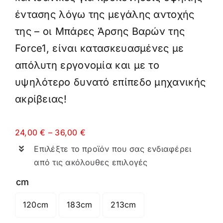
έντασης λόγω της μεγάλης αντοχής
της – οι Μπάρες Άρσης Βαρών της
Force1, είναι κατασκευασμένες με
απόλυτη εργονομία και με το
υψηλότερο δυνατό επίπεδο μηχανικής
ακρίβειας!
Price
24,00
€
–
36,00
€
range:
Επιλέξτε το προϊόν που σας ενδιαφέρει
24,00 €
through
από τις ακόλουθες επιλογές
36,00 €
cm
120cm
183cm
213cm
