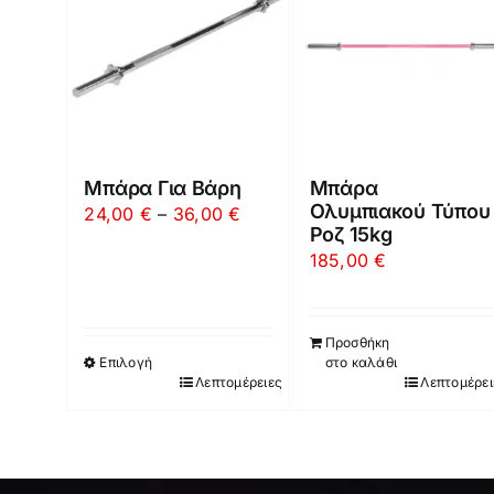
Μπάρα Για Βάρη
Μπάρα
Ολυμπιακού Τύπου
Price
24,00
€
–
36,00
€
Ροζ 15kg
range:
185,00
€
24,00 €
through
36,00 €
Προσθήκη
Επιλογή
στο καλάθι
Λεπτομέρειες
Λεπτομέρει
Αυτό
το
προϊόν
έχει