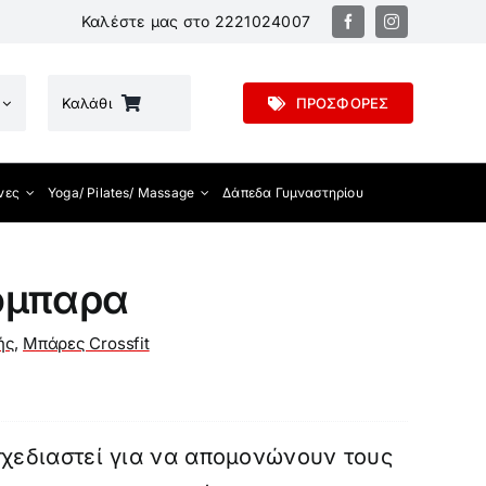
Καλέστε μας στο
2221024007
Καλάθι
ΠΡΟΣΦΟΡΕΣ
νες
Yoga/ Pilates/ Massage
Δάπεδα Γυμναστηρίου
όμπαρα
ής
,
Μπάρες Crossfit
σχεδιαστεί για να απομονώνουν τους