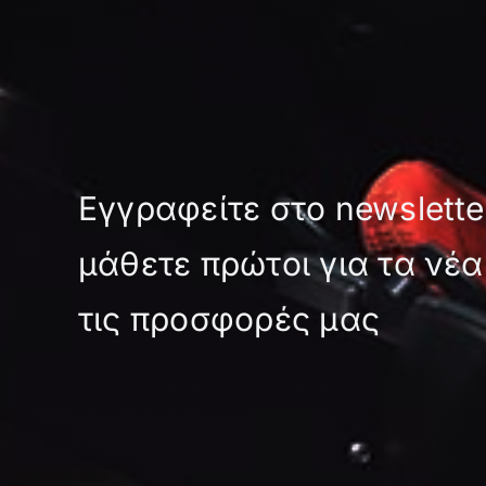
πολλαπλές
παραλλαγές.
Οι
επιλογές
μπορούν
να
επιλεγούν
Εγγραφείτε στο newslette
στη
σελίδα
μάθετε πρώτοι για τα νέα
του
προϊόντος
τις προσφορές μας