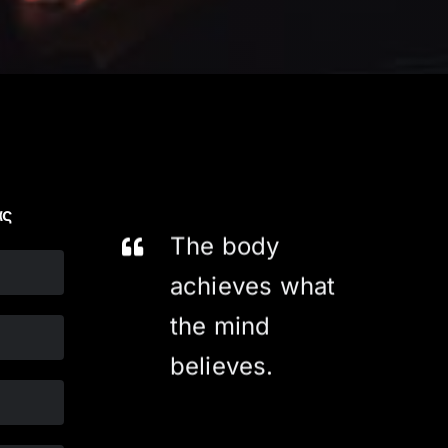
ας
The body
achieves what
the mind
believes.