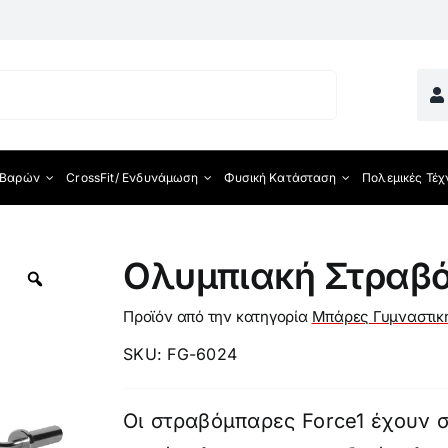
 Βαρών
CrossFit/ Ενδυνάμωση
Φυσική Κατάσταση
Πολεμικές Τέχ
ματος
Ολυμπιακή Στραβ
Προϊόν από την κατηγορία
Μπάρες Γυμναστικ
SKU:
FG-6024
Οι στραβόμπαρες Force1 έχουν 