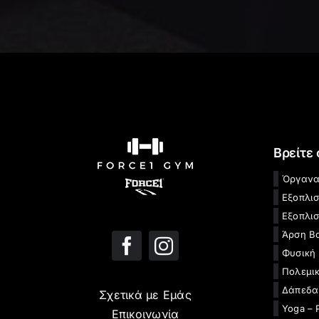
Βρείτε
Όργανα
Εξοπλι
Εξοπλισ
Άρση Β
Φυσική
Πολεμικ
Δάπεδα
Σχετικά με Εμάς
Yoga – 
Επικοινωνία