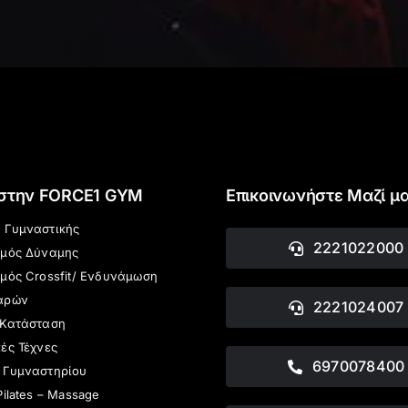
 στην FORCE1 GYM
Επικοινωνήστε Μαζί μ
 Γυμναστικής
2221022000
σμός Δύναμης
μός Crossfit/ Ενδυνάμωση
αρών
2221024007
 Κατάσταση
ές Τέχνες
6970078400
 Γυμναστηρίου
Pilates – Massage