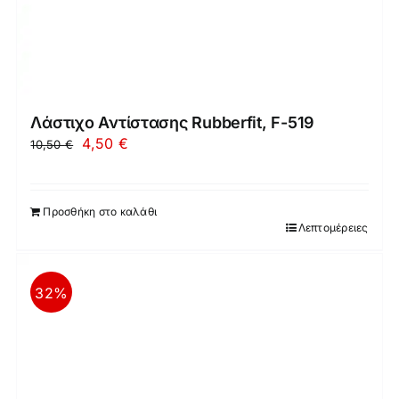
Λάστιχο Αντίστασης Rubberfit, F-519
Original
Η
4,50
€
10,50
€
price
τρέχουσα
was:
τιμή
Προσθήκη στο καλάθι
10,50 €.
είναι:
Λεπτομέρειες
4,50 €.
32%