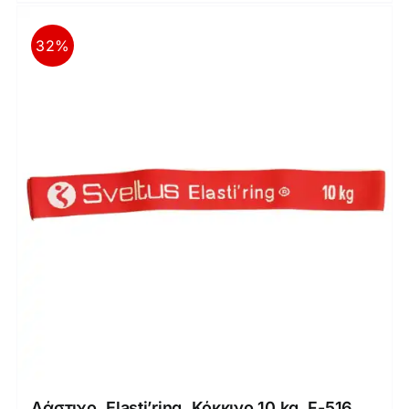
32%
Λάστιχο, Elasti’ring, Κόκκινο 10 kg, F-516