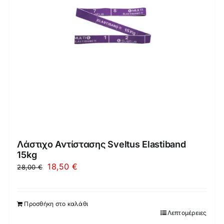
Λάστιχο Αντίστασης Sveltus Elastiband
15kg
Original
Η
18,50
€
28,00
€
price
τρέχουσα
was:
τιμή
Προσθήκη στο καλάθι
28,00 €.
είναι:
Λεπτομέρειες
18,50 €.