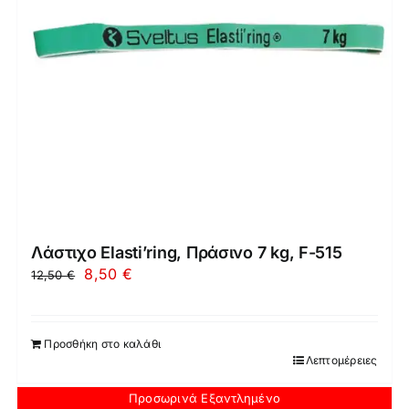
Λάστιχο Elasti’ring, Πράσινο 7 kg, F-515
Original
Η
8,50
€
12,50
€
price
τρέχουσα
was:
τιμή
Προσθήκη στο καλάθι
12,50 €.
είναι:
Λεπτομέρειες
8,50 €.
Προσωρινά Εξαντλημένο