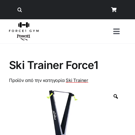
Μετάβαση
στο
περιεχόμενο
Toggl
Naviga
Αναζήτηση
Ski Trainer Force1
για:
Όργανα Γυμναστικής
Προϊόν από την κατηγορία
Ski Trainer
Εξοπλισμός Δύναμης
Άρση Βαρών
Εξοπλισμός Crossfit/ Ενδυνάμωση
Φυσική Κατάσταση