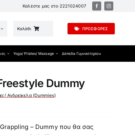
Καλέστε μας στο
2221024007
Καλάθι
ΠΡΟΣΦΟΡΕΣ
νες
Yoga/ Pilates/ Massage
Δάπεδα Γυμναστηρίου
Freestyle Dummy
ες/ Ανδρείκελα (Dummies)
Grappling – Dummy που θα σας