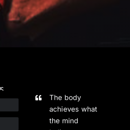
ας
The body
achieves what
the mind