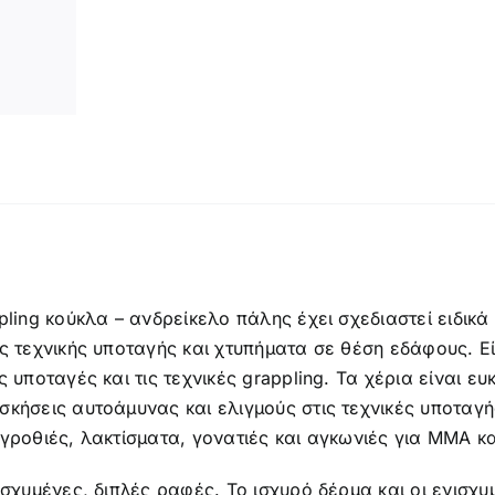
ή
pling κούκλα – ανδρείκελο πάλης έχει σχεδιαστεί ειδικά 
ς τεχνικής υποταγής και χτυπήματα σε θέση εδάφους. Ε
ς υποταγές και τις τεχνικές grappling. Τα χέρια είναι ε
κήσεις αυτοάμυνας και ελιγμούς στις τεχνικές υποταγής
γροθιές, λακτίσματα, γονατιές και αγκωνιές για ΜΜΑ κ
ισχυμένες, διπλές ραφές. Το ισχυρό δέρμα και οι ενισ