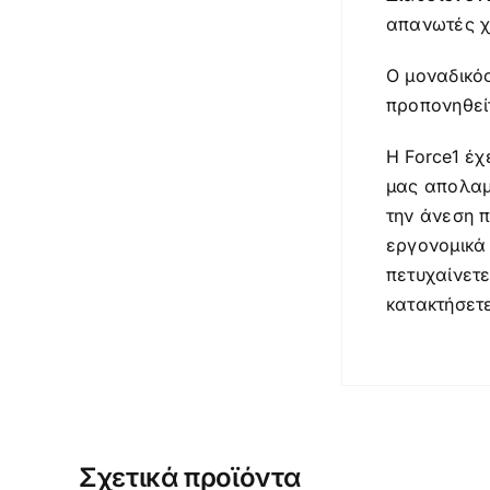
απανωτές χτ
Ο μοναδικό
προπονηθεί
Η Force1 έχ
μας απολαμ
την άνεση π
εργονομικά
πετυχαίνετ
κατακτήσετ
Σχετικά προϊόντα