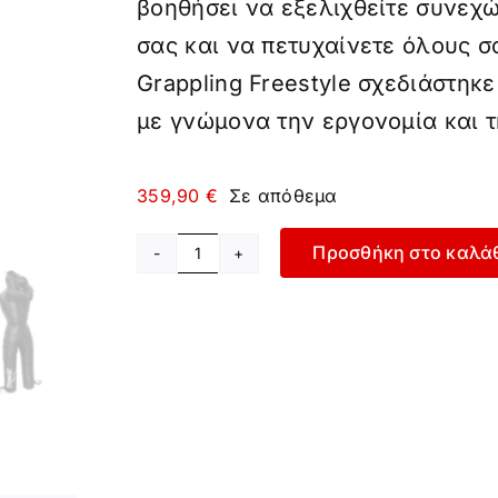
βοηθήσει να εξελιχθείτε συνεχώ
σας και να πετυχαίνετε όλους σ
Grappling Freestyle σχεδιάστηκ
με γνώμονα την εργονομία και τ
359,90
€
Σε απόθεμα
Προσθήκη στο καλά
Κούκλα
Grappling
Freestyle
Dummy
ποσότητα