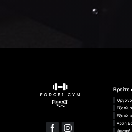
Βρείτε
Όργανα
Εξοπλι
Εξοπλισ
Άρση Β
Φυσική