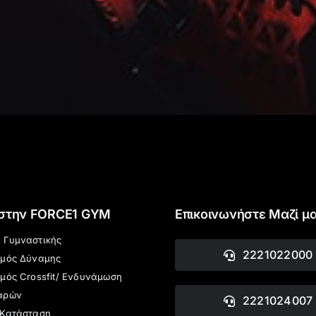
 στην FORCE1 GYM
Επικοινωνήστε Μαζί μ
 Γυμναστικής
2221022000
σμός Δύναμης
μός Crossfit/ Ενδυνάμωση
αρών
2221024007
 Κατάσταση