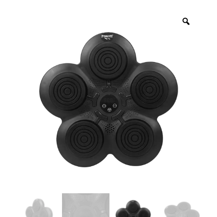
Πολεμικές Τέχνες
Yoga – Pilates – Massage
Δάπεδα Γυμναστηρίου
Προσφορές