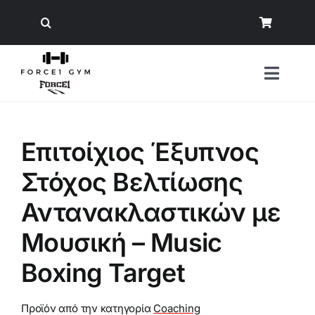
Μετάβαση
στο
περιεχόμενο
Toggl
Naviga
Αναζήτηση
Επιτοίχιος Έξυπνος
για:
Στόχος Βελτίωσης
Όργανα Γυμναστικής
Αντανακλαστικών με
Εξοπλισμός Δύναμης
Μουσική – Music
Άρση Βαρών
Boxing Target
Εξοπλισμός Crossfit/ Ενδυνάμωση
Προϊόν από την κατηγορία
Coaching
Φυσική Κατάσταση