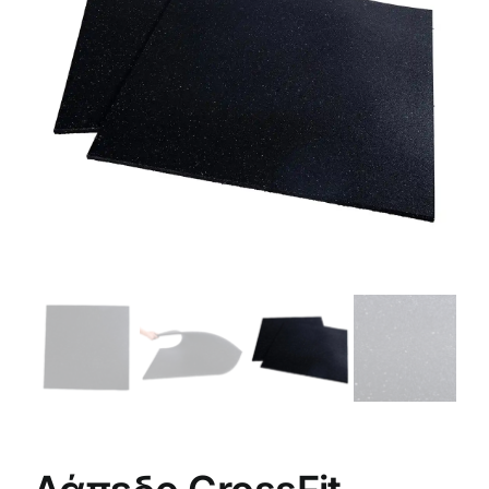
Πολεμικές Τέχνες
Yoga – Pilates – Massage
Δάπεδα Γυμναστηρίου
Προσφορές