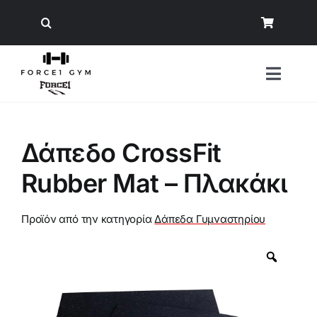
Μετάβαση
στο
περιεχόμενο
Toggl
Naviga
Αναζήτηση
Δάπεδο CrossFit
για:
Rubber Mat – Πλακάκι
Όργανα Γυμναστικής
Εξοπλισμός Δύναμης
Προϊόν από την κατηγορία
Δάπεδα Γυμναστηρίου
Άρση Βαρών
Εξοπλισμός Crossfit/ Ενδυνάμωση
Φυσική Κατάσταση