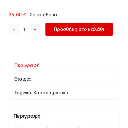
35,00
€
Σε απόθεμα
Προσθήκη στο καλάθι
Δάπεδο
CrossFit
Rubber
Mat
–
Περιγραφή
Πλακάκι
Εταιρία
ποσότητα
Τεχνικά Χαρακτηριστικά
Περιγραφή