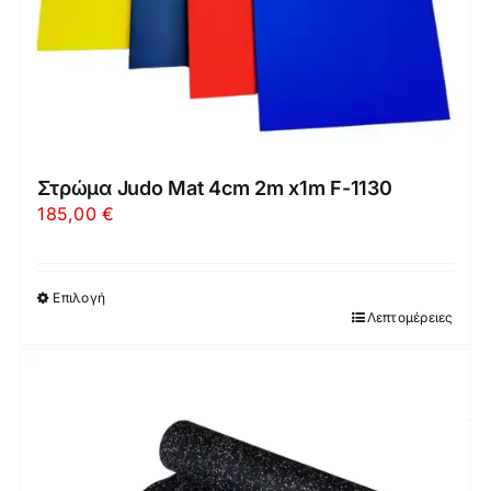
Στρώμα Judo Mat 4cm 2m x1m F-1130
185,00
€
Επιλογή
Λεπτομέρειες
Αυτό
το
προϊόν
έχει
πολλαπλές
παραλλαγές.